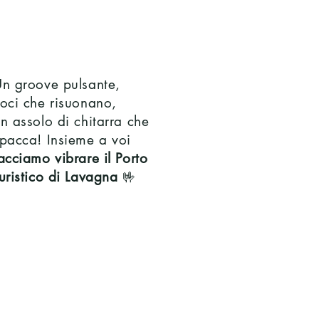
SEGUI IL RITMO
n groove pulsante,
oci che risuonano,
n assolo di chitarra che
pacca! Insieme a voi
acciamo vibrare il Porto
uristico di Lavagna
🤟