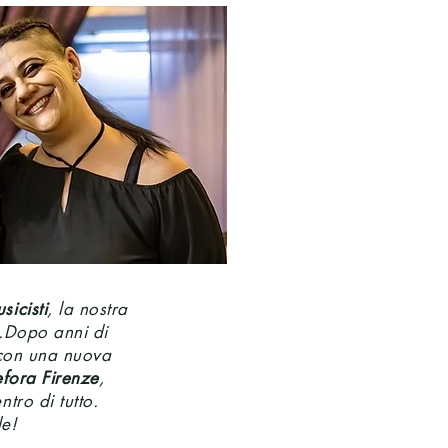
sicisti
, la nostra
i.Dopo anni di
o con una nuova
fora Firenze
,
tro di tutto.
le!