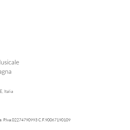
usicale
agna
, Italia
ale. P.Iva.02274790993 C.F.90067190109