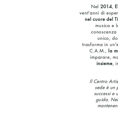
Nel
2014
,
E
vent'anni di espe
nel cuore del Ti
musica e l
conoscenza 
unico, do
trasforma in un'
C.A.M.,
la m
imparare, m
insieme
, 
Il Centro Art
sede è un p
successi e 
guida. Ne
mantenend