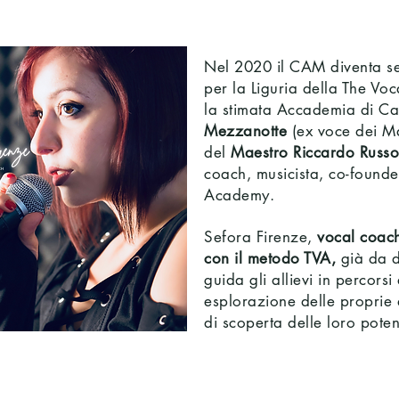
LA THE VOCAL A
Nel 2020 il CAM diventa se
per la Liguria della The Vo
la stimata Accademia di C
Mezzanotte
(ex voce dei Ma
del
Maestro Riccardo Russo
coach, musicista, co-founde
Academy.
Sefora Firenze,
vocal coach
con
il metodo TVA,
già da d
guida gli allievi in percorsi 
esplorazione delle proprie 
di scoperta delle loro poten