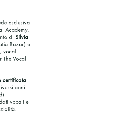
CADEMY A LAVAGNA
de esclusiva
cal Academy,
anto di
Silvia
tia Bazar) e
,
vocal
r The Vocal
 certificata
iversi anni
di
doti vocali e
zialità.