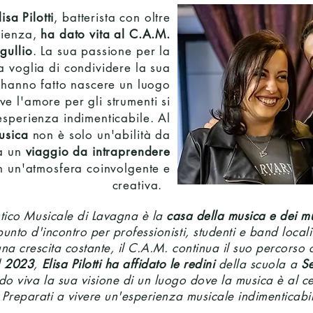
lisa Pilotti
, batterista con oltre
rienza,
ha dato vita al C.A.M.
gullio
. La sua passione per la
a voglia di condividere la sua
hanno fatto nascere un luogo
ve l'amore per gli strumenti si
esperienza indimenticabile. Al
usica
non è solo un'abilità da
a un
viaggio da intraprendere
in un'atmosfera coinvolgente e
creativa.
istico Musicale di Lavagna è la
casa della musica e dei mu
unto d'incontro per professionisti, studenti e band local
una crescita costante, il C.A.M. continua il suo percors
l
2023
,
Elisa Pilotti ha affidato le redini
della scuola a
Se
o viva la sua visione di un luogo dove la musica è al cen
Preparati a vivere un'esperienza musicale indimenticabi