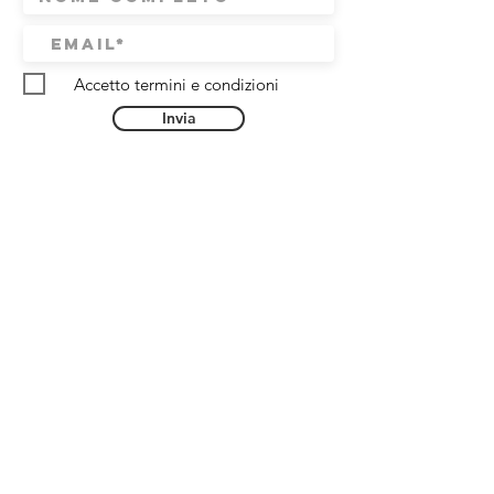
Accetto termini e condizioni
Invia
Oppure contattaci
per avere info su durata dei corsi,
prezzi, tesseramento, iniziative, o
altre curiosità.
389 1339857
info@camlavagna.com