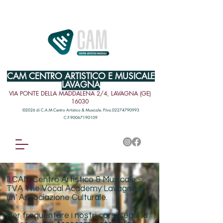
CAM CENTRO ARTISTICO E MUSICALE
LAVAGNA
VIA PONTE DELLA MADDALENA 2/4, LAVAGNA (GE)
16030
©2026 di C.A.M Centro Artistico & Musicale. P.Iva.02274790993
C.F.90067190109
Il CAM Centro Artistico & Musicale -
TVA The Vocal Academy Lavagna è
un' Associazione Culturale.
Per frequentare i nostri corsi segui la