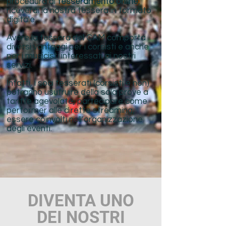
procedura di
tesseramento online
,
riceverai la nostra tessera in formato
digitale.
Avere la tessera del CAM comporta
diversi vantaggi per i corsisti e anche
per i musicisti interessati ai nostri
servizi.
Infatti, i soci tesserati (corsisti e non)
potranno usufruire della sala prove a
tariffe agevolate, partecipare come
performer alle dirette streaming,
essere coinvolti nell’organizzazione
degli eventi.
DIVENTA UNO
DEI NOSTRI