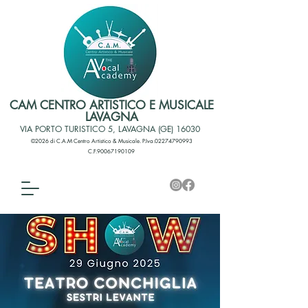
CAM CENTRO ARTISTICO E MUSICALE
LAVAGNA
VIA PORTO TURISTICO 5, LAVAGNA (GE) 16030
©2026 di C.A.M Centro Artistico & Musicale. P.Iva.02274790993
C.F.90067190109