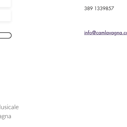
389 1339857
info@camlavagna.
usicale
agna