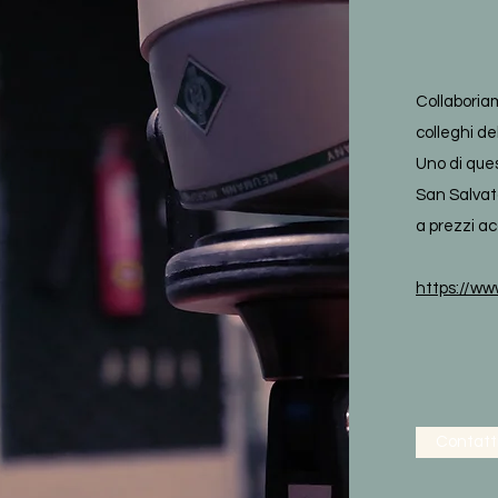
Collaboriam
colleghi de
Uno di que
San Salvat
a prezzi acc
https://ww
Contatt