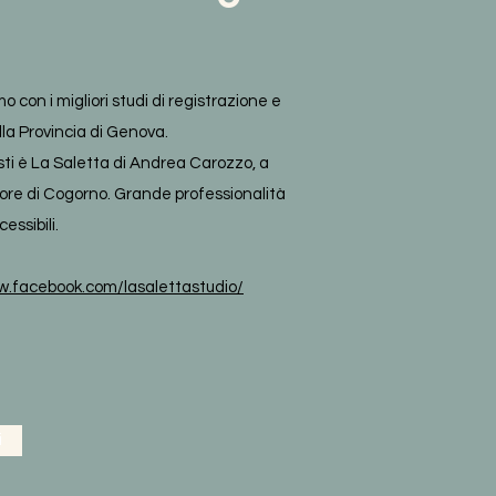
o con i migliori studi di registrazione e
lla Provincia di Genova.
sti è La Saletta di Andrea Carozzo, a
ore di Cogorno. Grande professionalità
essibili.
w.facebook.com/lasalettastudio/
i