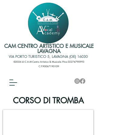
CAM CENTRO ARTISTICO E MUSICALE
LAVAGNA
VIA PORTO TURISTICO 5, LAVAGNA (GE) 16030
©2026 di C.A.M Centro Artistico & Musicale. P.Iva.02274790993
C.F.90067190109
CORSO DI TROMBA